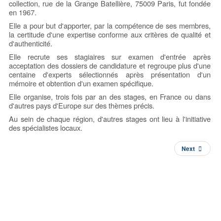
collection, rue de la Grange Batellière, 75009 Paris, fut fondée
en 1967.
Elle a pour but d'apporter, par la compétence de ses membres,
la certitude d'une expertise conforme aux critères de qualité et
d'authenticité.
Elle recrute ses stagiaires sur examen d'entrée après
acceptation des dossiers de candidature et regroupe plus d'une
centaine d'experts sélectionnés après présentation d'un
mémoire et obtention d'un examen spécifique.
Elle organise, trois fois par an des stages, en France ou dans
d'autres pays d'Europe sur des thèmes précis.
Au sein de chaque région, d'autres stages ont lieu à l'initiative
des spécialistes locaux.
Next
Atelier de Restauration & Magasin d'Antiquités - 9 rue de Dirac - 17290 Thairé
d'Aunis
Tel : 05.46.56.36.45 email : dirac@antiquites-chaussat.fr