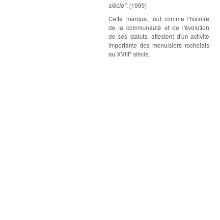
siècle"
. (1999)
Cette marque, tout comme l'histoire
de la communauté et de l'évolution
de ses statuts, attestent d'un activité
importante des menuisiers rochelais
e
au XVIII
siècle.
Atelier de Restauration & Magasin d'Antiquités - 9 rue de Dirac - 17290 Thairé
d'Aunis
Tel : 05.46.56.36.45 email : dirac@antiquites-chaussat.fr